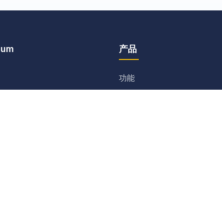
ium
产品
功能
下载
价格
线路图